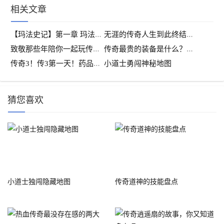
相关文章
【
玛法史记】第一章 玛法大陆①
无
涯的传奇人生到此终结，从背叛开始，以背叛结束！
致
敬那些年陪你一起玩传奇的兄弟们
传
奇最贵的装备是什么？你知道吗？
传
奇3！传3第一天！药品补给，帮助你在战场上提供可靠保证！
小道士勇闯神秘地图
猜您喜欢
小道士独闯隐藏地图
传奇道神的技能盘点