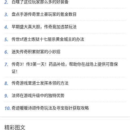
2.
白瞎了这位玩家那么多的好装备
3.
盘点手游传奇里土豪玩家的氪金数目
4.
早期盛大真大胆，传奇竟加违禁玩法
5.
传世sf道士炼狱十七层杀黄金城主的办法
6.
迷失传奇积累财富的小妙招
7.
传奇3！传3第一天！药品补给，帮助你在战场上提供可靠保
证！
8.
传奇游戏里道士发挥本领的方法
9.
法师在游戏升级中的独特优势
10.
奇迹暖暖诗颂传奇玩法及寻宝指针获取攻略
精彩图文